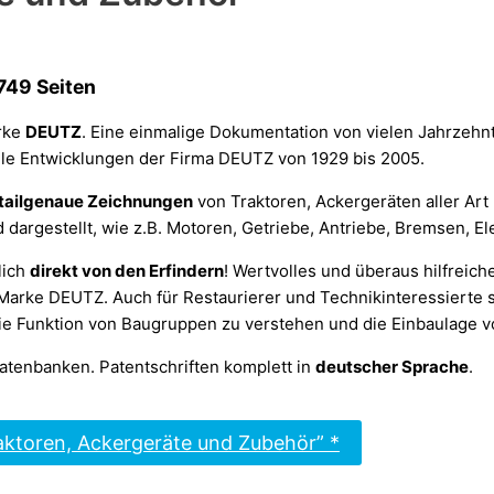
749 Seiten
rke
DEUTZ
. Eine einmalige Dokumentation von vielen Jahrzehn
le Entwicklungen der Firma DEUTZ von 1929 bis 2005.
tailgenaue Zeichnungen
von Traktoren, Ackergeräten aller Art
rgestellt, wie z.B. Motoren, Getriebe, Antriebe, Bremsen, Elek
lich
direkt von den Erfindern
! Wertvolles und überaus hilfreich
r Marke DEUTZ. Auch für Restaurierer und Technikinteressierte
e Funktion von Baugruppen zu verstehen und die Einbaulage vo
atenbanken. Patentschriften komplett in
deutscher Sprache
.
ktoren, Ackergeräte und Zubehör” *