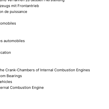
zeugs mit Frontantrieb
ion de puissance
tomobiles
es automobiles
ication
g the Crank-Chambers of Internal Combustion Engines
from Bearings
ehicles
ternal Combustion Engine