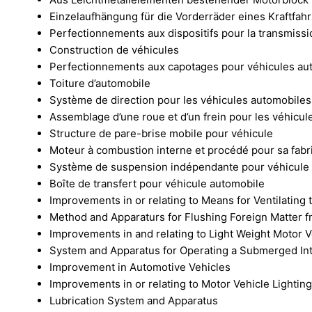
Einzelaufhängung für die Vorderräder eines Kraftfahr
Perfectionnements aux dispositifs pour la transmiss
Construction de véhicules
Perfectionnements aux capotages pour véhicules au
Toiture d’automobile
Système de direction pour les véhicules automobiles
Assemblage d’une roue et d’un frein pour les véhicul
Structure de pare-brise mobile pour véhicule
Moteur à combustion interne et procédé pour sa fabr
Système de suspension indépendante pour véhicule
Boîte de transfert pour véhicule automobile
Improvements in or relating to Means for Ventilatin
Method and Apparaturs for Flushing Foreign Matter 
Improvements in and relating to Light Weight Motor V
System and Apparatus for Operating a Submerged In
Improvement in Automotive Vehicles
Improvements in or relating to Motor Vehicle Lighting
Lubrication System and Apparatus